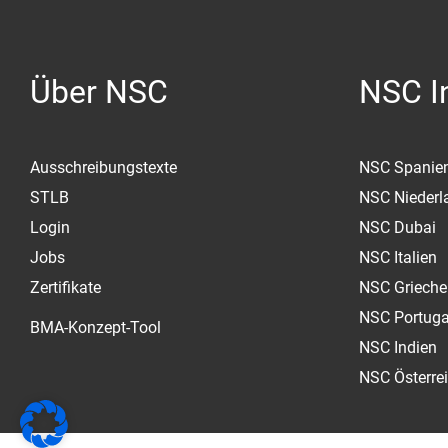
Über NSC
NSC In
Ausschreibungstexte
NSC Spanie
STLB
NSC Niederl
Login
NSC Dubai
Jobs
NSC Italien
Zertifikate
NSC Grieche
NSC Portuga
BMA-Konzept-Tool
NSC Indien
NSC Österre