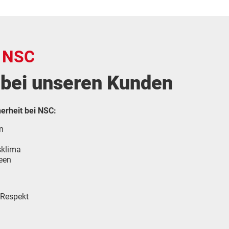
t NSC
 bei unseren Kunden
herheit bei NSC:
n
sklima
deen
 Respekt