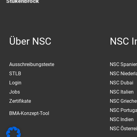
Über NSC
NSC In
Ausschreibungstexte
NSC Spanie
STLB
NSC Niederl
Login
NSC Dubai
Jobs
NSC Italien
Zertifikate
NSC Grieche
NSC Portuga
BMA-Konzept-Tool
NSC Indien
NSC Österre